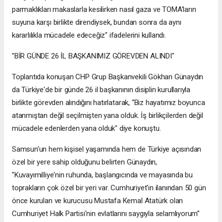
parmaklıkları makaslarla kesilirken nasıl gaza ve TOMA'ların
suyuna karşı birlikte direndiysek, bundan sonra da aynı
kararlılıkla mücadele edeceğiz" ifadelerini kullandı.
"BİR GÜNDE 26 İL BAŞKANIMIZ GÖREVDEN ALINDI"
Toplantıda konuşan CHP Grup Başkanvekili Gökhan Günaydın
da Türkiye'de bir günde 26 il başkanının disiplin kurullarıyla
birlikte görevden alındığını hatırlatarak, “Biz hayatımız boyunca
atanmıştan değil seçilmişten yana olduk. İş birlikçilerden değil
mücadele edenlerden yana olduk" diye konuştu.
Samsun'un hem kişisel yaşamında hem de Türkiye açısından
özel bir yere sahip olduğunu belirten Günaydın,
"Kuvayımilliye'nin ruhunda, başlangıcında ve mayasında bu
toprakların çok özel bir yeri var. Cumhuriyet'in ilanından 50 gün
önce kurulan ve kurucusu Mustafa Kemal Atatürk olan
Cumhuriyet Halk Partisi'nin evlatlarını saygıyla selamlıyorum”