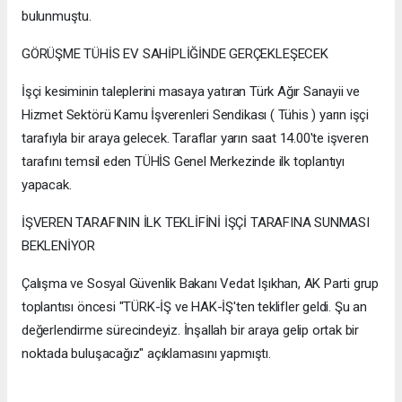
bulunmuştu.
GÖRÜŞME TÜHİS EV SAHİPLİĞİNDE GERÇEKLEŞECEK
İşçi kesiminin taleplerini masaya yatıran Türk Ağır Sanayii ve
Hizmet Sektörü Kamu İşverenleri Sendikası ( Tühis ) yarın işçi
tarafıyla bir araya gelecek. Taraflar yarın saat 14.00'te işveren
tarafını temsil eden TÜHİS Genel Merkezinde ilk toplantıyı
yapacak.
İŞVEREN TARAFININ İLK TEKLİFİNİ İŞÇİ TARAFINA SUNMASI
BEKLENİYOR
Çalışma ve Sosyal Güvenlik Bakanı Vedat Işıkhan, AK Parti grup
toplantısı öncesi "TÜRK-İŞ ve HAK-İŞ'ten teklifler geldi. Şu an
değerlendirme sürecindeyiz. İnşallah bir araya gelip ortak bir
noktada buluşacağız" açıklamasını yapmıştı.