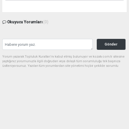
Okuyucu Yorumları
(0)
Gönder
Yorum yazarak Topluluk Kuralları’nı kabul etmiş bulunuyor ve kozatv.com.tr sitesine
yaptığınız yorumunuzla ilgili doğrudan veya dolaylı tüm sorumluluğu tek başınıza
üstleniyorsunuz. Yazılan tüm yorumlardan site yönetimi hiçbir şekilde sorumlu
tutulamaz.
haber paketi
haber scripti
haber yazılımı
Tüm hakları saklı tutulmaktadır.Copyright 2026©
Haber Yazılımı:
Web Aksiyon ®