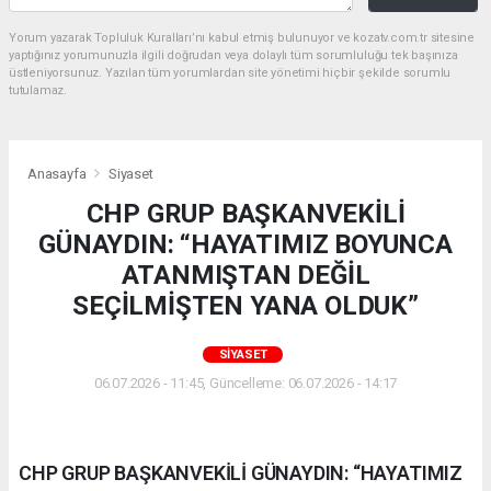
Yorum yazarak Topluluk Kuralları’nı kabul etmiş bulunuyor ve kozatv.com.tr sitesine
yaptığınız yorumunuzla ilgili doğrudan veya dolaylı tüm sorumluluğu tek başınıza
üstleniyorsunuz. Yazılan tüm yorumlardan site yönetimi hiçbir şekilde sorumlu
tutulamaz.
Anasayfa
Siyaset
CHP GRUP BAŞKANVEKİLİ
GÜNAYDIN: “HAYATIMIZ BOYUNCA
ATANMIŞTAN DEĞİL
SEÇİLMİŞTEN YANA OLDUK”
SIYASET
06.07.2026 - 11:45, Güncelleme: 06.07.2026 - 14:17
CHP GRUP BAŞKANVEKİLİ GÜNAYDIN: “HAYATIMIZ