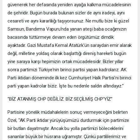
güvenerek her defasında yeniden ayağa kalkma mücadelesinin
de şehridir. Bugün burada bulunan sizler de aynı iradeyi, aynı
cesareti ve aynı kararlılığı taşıyorsunuz. Ne mutlu bize ki güzel
Samsun, Bandırma Vapuru'nda yanan ateşi baba ocağımızın
bacasında tüttürmeye devam eden örgütümüz dimdik
ayaktadır. Gazi Mustafa Kemal Atatürk'ün saraydan emir alarak
değil, milletine yoldaş olarak başlattığı direniş hareketi bugün
yine saraya karşı hepimizin ortak mücadelesidir. Bizler yıllar
sonra partimizi Türkiye'nin birinci partisi yapan kadrolarız. AK
Parti iktidarı döneminde ilk kez Cumhuriyet Halk Partisi'ni birinci
parti yapan kadrolar biziz. İşte bu nedenle saldırı altındayız.”
“BİZ ATANMIŞ CHP DEĞİLİZ. BİZ SEÇİLMİŞ CHP'YİZ”
Partisine yönelik müdahalelerin sonuç vermeyeceğini belirten
Özel, "AK Parti iktidar yürüyüşümüzü durdurmak için partimize
bir butlan dayatmıştır. Ancak bu yolla partimizi böleceklerini
sananlar büyük bir hüsrana uğramıştır. Çünkü partililerimiz ve