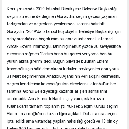
Konuşmasında 2019 İstanbul Büyükşehir Belediye Başkanlığı
seçim sürecine de değinen Günaydın, seçim gecesi yaşanan
tartışmaları ve seçimlerin yenilenmesi kararını hatırlattı.
Günaydın, "2019'da İstanbul Büyükşehir Belediye Başkanlığı için
aday arandığında birçok isim bu görevi üstlenmek istemedi.
Ancak Ekrem İmamoğlu, tanınırlığı henüz yüzde 20 seviyesinde
olmasına rağmen 'Partim bana bu görevi veriyorsa ben bu
yükün altına girerim' dedi. Bugün Silivri'de bulunan Ekrem
İmamoğlu için hâlâ demokrasi türküleri söyleyenleri görüyoruz.
31 Mart seçimlerinde Anadolu Ajansı'nın veri akışını kesmesini,
seçimi kendilerinin kazandığını ilan etmelerini, İstanbul'un her
tarafına 'Gönül Belediyeciliği kazandı' afişleri asmalarını
unutmadık. Ancak unuttukları bir şey vardı; ıslak imzalı
tutanakların tamamı toplanmıştı. Yüksek Seçim Kurulu seçimi
Ekrem İmamoğlu'nun kazandığını açıkladı. Daha sonra seçim
iptal edildi ama vatandaş yapılan haksızlığı gördü ve 13 bin oy
farkını 800 bine çıkardı. İşte bu, bu memleketin vicdanını