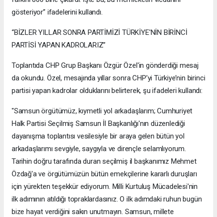
gösteriyor” ifadelerini kullandı.
“BİZLER YILLAR SONRA PARTİMİZİ TÜRKİYE'NİN BİRİNCİ
PARTİSİ YAPAN KADROLARIZ”
Toplantıda CHP Grup Başkanı Özgür Özel'in gönderdiği mesaj
da okundu. Özel, mesajında yıllar sonra CHP’yi Türkiye’nin birinci
partisi yapan kadrolar olduklarını belirterek, şu ifadeleri kullandı:
"Samsun örgütümüz, kıymetli yol arkadaşlarım; Cumhuriyet
Halk Partisi Seçilmiş Samsun İl Başkanlığı'nın düzenlediği
dayanışma toplantısı vesilesiyle bir araya gelen bütün yol
arkadaşlarımı sevgiyle, saygıyla ve dirençle selamlıyorum.
Tarihin doğru tarafında duran seçilmiş il başkanımız Mehmet
Özdağ'a ve örgütümüzün bütün emekçilerine kararlı duruşları
için yürekten teşekkür ediyorum. Milli Kurtuluş Mücadelesi'nin
ilk adımının atıldığı topraklardasınız. O ilk adımdaki ruhun bugün
bize hayat verdiğini sakın unutmayın. Samsun, millete