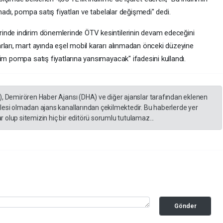
madı, pompa satış fiyatları ve tabelalar değişmedi" dedi.
inde indirim dönemlerinde ÖTV kesintilerinin devam edeceğini
rları, mart ayında eşel mobil kararı alınmadan önceki düzeyine
im pompa satış fiyatlarına yansımayacak" ifadesini kullandı.
), Demirören Haber Ajansı (DHA) ve diğer ajanslar tarafından eklenen
lesi olmadan ajans kanallarından çekilmektedir. Bu haberlerde yer
 olup sitemizin hiç bir editörü sorumlu tutulamaz...
Gönder