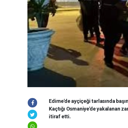
Edirne'de ayçiçeği tarlasında baş
Kaçtığı Osmaniye'de yakalanan zan
itiraf etti.