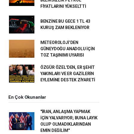
FİYATLARINI YÜKSELTTİ
BENZİNE BU GECE 1 TL 43
KURUŞ ZAM BEKLENİYOR
METEOROLOJİ’DEN
GÜNEYDOĞU ANADOLU İÇİN
TOZ TAŞINIMI UYARISI
ÖZGÜR ÖZEL'DEN, ER ŞEHİT
YAKINLARI VE ER GAZİLERİN
EYLEMİNE DESTEK ZİYARETİ
En Çok Okunanlar
"İRAN, ANLAŞMA YAPMAK
İÇİN YALVARIYOR; BUNA LAYIK
OLUP OLMADIKLARINDAN
EMİN DEĞİLİM"