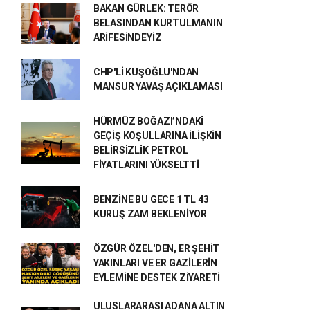
BAKAN GÜRLEK: TERÖR
BELASINDAN KURTULMANIN
ARİFESİNDEYİZ
CHP'Lİ KUŞOĞLU'NDAN
MANSUR YAVAŞ AÇIKLAMASI
HÜRMÜZ BOĞAZI’NDAKİ
GEÇİŞ KOŞULLARINA İLİŞKİN
BELİRSİZLİK PETROL
FİYATLARINI YÜKSELTTİ
BENZİNE BU GECE 1 TL 43
KURUŞ ZAM BEKLENİYOR
ÖZGÜR ÖZEL'DEN, ER ŞEHİT
YAKINLARI VE ER GAZİLERİN
EYLEMİNE DESTEK ZİYARETİ
ULUSLARARASI ADANA ALTIN