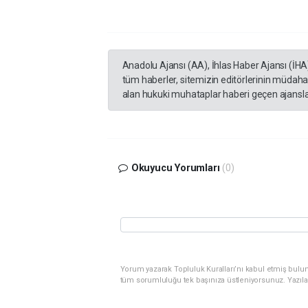
Anadolu Ajansı (AA), İhlas Haber Ajansı (İHA
tüm haberler, sitemizin editörlerinin müdaha
alan hukuki muhataplar haberi geçen ajanslar
Okuyucu Yorumları
(0)
Yorum yazarak Topluluk Kuralları’nı kabul etmiş bulunu
tüm sorumluluğu tek başınıza üstleniyorsunuz. Yazıla