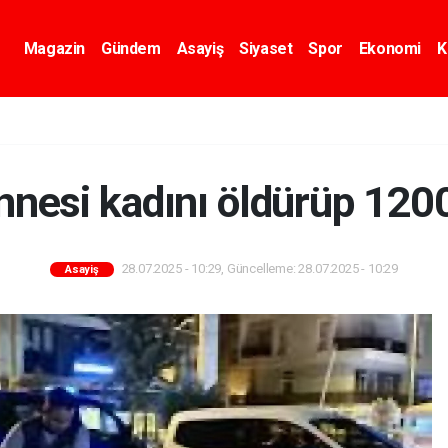
Magazin
Gündem
Asayiş
Siyaset
Spor
Ekonomi
K
nnesi kadını öldürüp 120
28.07.2025 - 10:29, Güncelleme: 28.07.2025 - 10:29
Asayiş