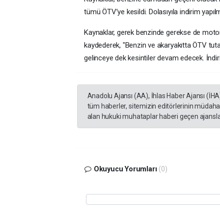
tümü ÖTV’ye kesildi. Dolasıyıla indirim yapıl
Kaynaklar, gerek benzinde gerekse de motor
kaydederek, "Benzin ve akaryakıtta ÖTV tuta
gelinceye dek kesintiler devam edecek. İndir
Anadolu Ajansı (AA), İhlas Haber Ajansı (İHA
tüm haberler, sitemizin editörlerinin müdaha
alan hukuki muhataplar haberi geçen ajanslar
Okuyucu Yorumları
(0)