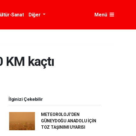
ültür-Sanat
Diğer
Menü
0 KM kaçtı
İlginizi Çekebilir
METEOROLOJİ’DEN
GÜNEYDOĞU ANADOLU İÇİN
TOZ TAŞINIMI UYARISI