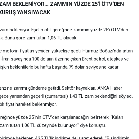
 ZAM BEKLENİYOR... ZAMMIN YÜZDE 25’İ ÖTV’DEN
 KURUŞ YANSIYACAK
L zam bekleniyor. Eşel mobil gereğince zammın yüzde 25’i ÖTV’den
k. Buna göre zam tutarı 1,06 TL olacak.
e motorin fiyatları yeniden yükselişe geçti. Hürmüz Boğazı'nda artan
BD-İran savaşında 100 doların üzerine çıkan Brent petrol, ateşkes ve
işkin beklentilerle bu hafta başında 79 dolar seviyesine kadar
ş benzine zammı gündeme getirdi. Sektör kaynakları, ANKA Haber
 gece yarısından geçerli (cumartesi) 1,43 TL zam beklendiğini söyledi.
ir fiyat hareketi beklenmiyor.
reğince yüzde 25’inin ÖTV’den karşılanacağını belirterek, "Kalan
am tutarı 1,06 TL düzeyinde bulunuyor" diye konuştu.
çimde beklenen 4,35 TL’lik indirime de işaret ederek, "Bu indirimin