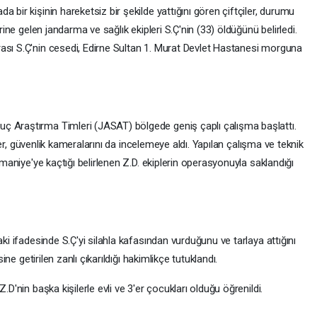
 bir kişinin hareketsiz bir şekilde yattığını gören çiftçiler, durumu
erine gelen jandarma ve sağlık ekipleri S.Ç'nin (33) öldüğünü belirledi.
ası S.Ç'nin cesedi, Edirne Sultan 1. Murat Devlet Hastanesi morguna
ç Araştırma Timleri (JASAT) bölgede geniş çaplı çalışma başlattı.
ipler, güvenlik kameralarını da incelemeye aldı. Yapılan çalışma ve teknik
smaniye'ye kaçtığı belirlenen Z.D. ekiplerin operasyonuyla saklandığı
aki ifadesinde S.Ç'yi silahla kafasından vurduğunu ve tarlaya attığını
sine getirilen zanlı çıkarıldığı hakimlikçe tutuklandı.
.D'nin başka kişilerle evli ve 3'er çocukları olduğu öğrenildi.