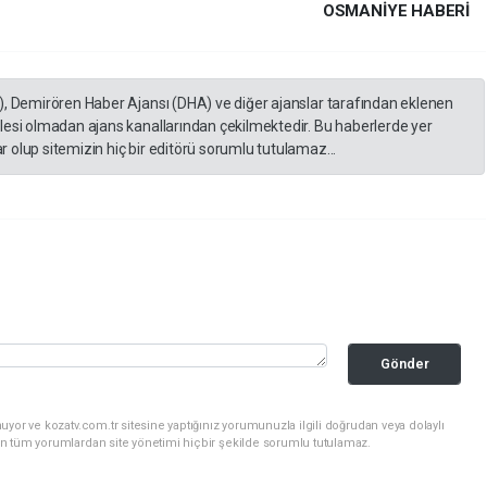
OSMANIYE HABERİ
), Demirören Haber Ajansı (DHA) ve diğer ajanslar tarafından eklenen
lesi olmadan ajans kanallarından çekilmektedir. Bu haberlerde yer
 olup sitemizin hiç bir editörü sorumlu tutulamaz...
Gönder
yor ve kozatv.com.tr sitesine yaptığınız yorumunuzla ilgili doğrudan veya dolaylı
n tüm yorumlardan site yönetimi hiçbir şekilde sorumlu tutulamaz.