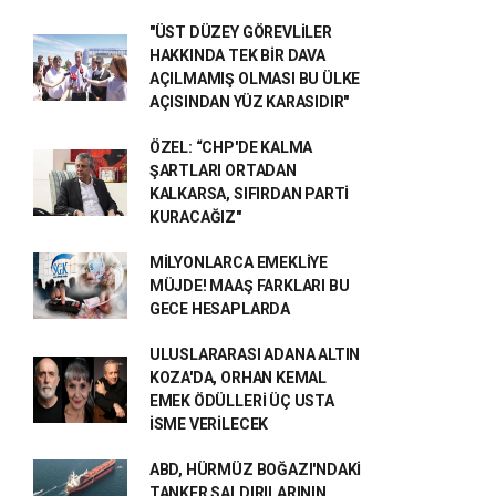
"ÜST DÜZEY GÖREVLİLER
HAKKINDA TEK BİR DAVA
AÇILMAMIŞ OLMASI BU ÜLKE
AÇISINDAN YÜZ KARASIDIR"
ÖZEL: “CHP'DE KALMA
ŞARTLARI ORTADAN
KALKARSA, SIFIRDAN PARTİ
KURACAĞIZ"
MİLYONLARCA EMEKLİYE
MÜJDE! MAAŞ FARKLARI BU
GECE HESAPLARDA
ULUSLARARASI ADANA ALTIN
KOZA'DA, ORHAN KEMAL
EMEK ÖDÜLLERİ ÜÇ USTA
İSME VERİLECEK
ABD, HÜRMÜZ BOĞAZI'NDAKİ
TANKER SALDIRILARININ