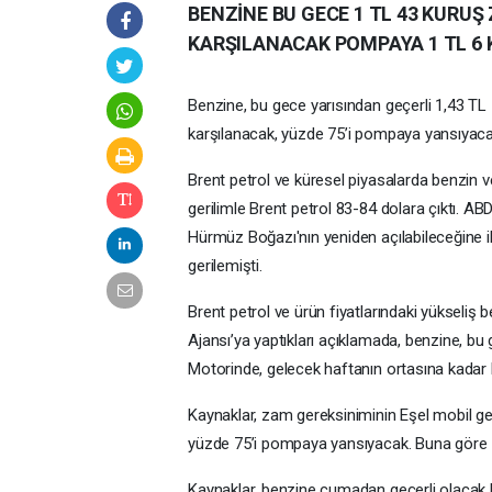
BENZİNE BU GECE 1 TL 43 KURUŞ
KARŞILANACAK POMPAYA 1 TL 6
Benzine, bu gece yarısından geçerli 1,43 T
karşılanacak, yüzde 75’i pompaya yansıyaca
Brent petrol ve küresel piyasalarda benzin v
gerilimle Brent petrol 83-84 dolara çıktı. A
Hürmüz Boğazı'nın yeniden açılabileceğine il
gerilemişti.
Brent petrol ve ürün fiyatlarındaki yükseli
Ajansı’ya yaptıkları açıklamada, benzine, bu
Motorinde, gelecek haftanın ortasına kadar b
Kaynaklar, zam gereksiniminin Eşel mobil ge
yüzde 75’i pompaya yansıyacak. Buna göre z
Kaynaklar, benzine cumadan geçerli olacak bi