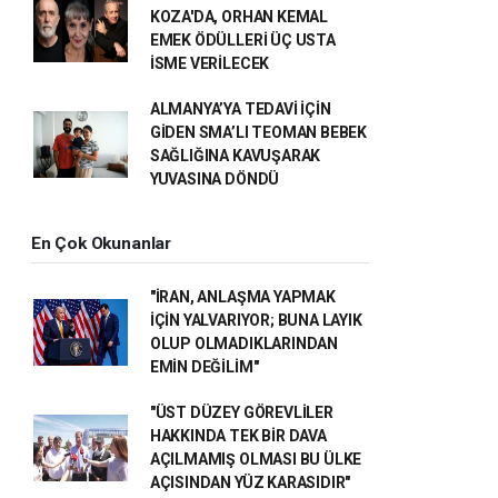
KOZA'DA, ORHAN KEMAL
EMEK ÖDÜLLERİ ÜÇ USTA
İSME VERİLECEK
ALMANYA’YA TEDAVİ İÇİN
GİDEN SMA’LI TEOMAN BEBEK
SAĞLIĞINA KAVUŞARAK
YUVASINA DÖNDÜ
En Çok Okunanlar
"İRAN, ANLAŞMA YAPMAK
İÇİN YALVARIYOR; BUNA LAYIK
OLUP OLMADIKLARINDAN
EMİN DEĞİLİM"
"ÜST DÜZEY GÖREVLİLER
HAKKINDA TEK BİR DAVA
AÇILMAMIŞ OLMASI BU ÜLKE
AÇISINDAN YÜZ KARASIDIR"