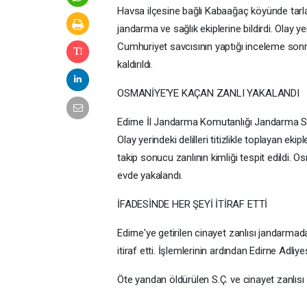
Havsa ilçesine bağlı Kabaağaç köyünde tarlada
jandarma ve sağlık ekiplerine bildirdi. Olay y
Cumhuriyet savcısının yaptığı inceleme sonr
kaldırıldı.
OSMANİYE'YE KAÇAN ZANLI YAKALANDI
Edirne İl Jandarma Komutanlığı Jandarma Su
Olay yerindeki delilleri titizlikle toplayan ek
takip sonucu zanlının kimliği tespit edildi. O
evde yakalandı.
İFADESİNDE HER ŞEYİ İTİRAF ETTİ
Edirne'ye getirilen cinayet zanlısı jandarmad
itiraf etti. İşlemlerinin ardından Edirne Adliye
Öte yandan öldürülen S.Ç. ve cinayet zanlısı Z