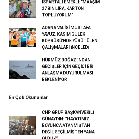
ISPARTALI EMEKLİ: "MAAŞIM
27 BİN LİRA, KARTON
TOPLUYORUM"
ADANA VALİSİ MUSTAFA
YAVUZ, KASIM GÜLEK
KÖPRÜSÜ'NDE YÜRÜTÜLEN
ÇALIŞMALARI İNCELEDİ
HÜRMÜZ BOĞAZI’NDAN
GEÇİŞLER İÇİN GEÇİCİ BİR
ANLAŞMA DUYURULMASI
BEKLENİYOR
En Çok Okunanlar
CHP GRUP BAŞKANVEKİLİ
GÜNAYDIN: “HAYATIMIZ
BOYUNCA ATANMIŞTAN
DEĞİL SEÇİLMİŞTEN YANA
OLDUK”