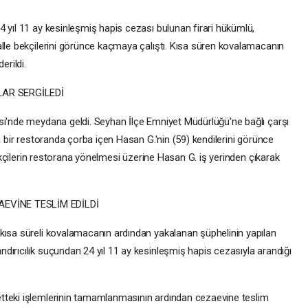
 yıl 11 ay kesinleşmiş hapis cezası bulunan firari hükümlü,
alle bekçilerini görünce kaçmaya çalıştı. Kısa süren kovalamacanın
rildi.
LAR SERGİLEDİ
si'nde meydana geldi. Seyhan İlçe Emniyet Müdürlüğü'ne bağlı çarşı
a bir restoranda çorba içen Hasan G.'nin (59) kendilerini görünce
 Bekçilerin restorana yönelmesi üzerine Hasan G. iş yerinden çıkarak
EVİNE TESLİM EDİLDİ
kısa süreli kovalamacanın ardından yakalanan şüphelinin yapılan
dırıcılık suçundan 24 yıl 11 ay kesinleşmiş hapis cezasıyla arandığı
tteki işlemlerinin tamamlanmasının ardından cezaevine teslim