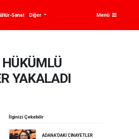
ültür-Sanat
Diğer
Menü
N HÜKÜMLÜ
ER YAKALADI
İlginizi Çekebilir
ADANA’DAKİ CİNAYETLER