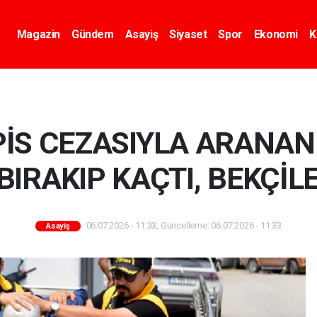
Magazin
Gündem
Asayiş
Siyaset
Spor
Ekonomi
K
APİS CEZASIYLA ARANA
BIRAKIP KAÇTI, BEKÇİL
06.07.2026 - 11:33, Güncelleme: 06.07.2026 - 11:33
Asayiş