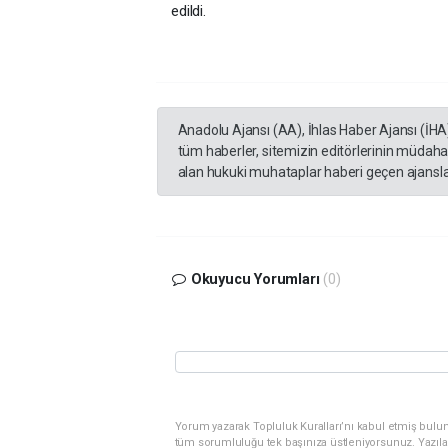
edildi.
Anadolu Ajansı (AA), İhlas Haber Ajansı (İHA
tüm haberler, sitemizin editörlerinin müdaha
alan hukuki muhataplar haberi geçen ajanslar
Okuyucu Yorumları
(0)
Yorum yazarak Topluluk Kuralları’nı kabul etmiş bulunu
tüm sorumluluğu tek başınıza üstleniyorsunuz. Yazıla