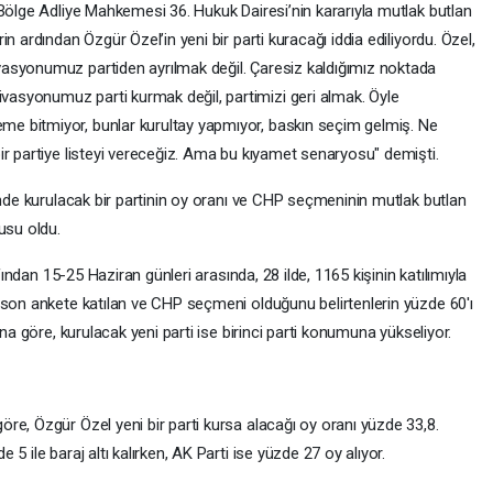
 Bölge Adliye Mahkemesi 36. Hukuk Dairesi’nin kararıyla mutlak butlan
n ardından Özgür Özel’in yeni bir parti kuracağı iddia ediliyordu. Özel,
asyonumuz partiden ayrılmak değil. Çaresiz kaldığımız noktada
syonumuz parti kurmak değil, partimizi geri almak. Öyle
e bitmiyor, bunlar kurultay yapmıyor, baskın seçim gelmiş. Ne
ir partiye listeyi vereceğiz. Ama bu kıyamet senaryosu" demişti.
inde kurulacak bir partinin oy oranı ve CHP seçmeninin mutlak butlan
usu oldu.
afından 15-25 Haziran günleri arasında, 28 ilde, 1165 kişinin katılımıyla
 son ankete katılan ve CHP seçmeni olduğunu belirtenlerin yüzde 60'ı
ına göre, kurulacak yeni parti ise birinci parti konumuna yükseliyor.
re, Özgür Özel yeni bir parti kursa alacağı oy oranı yüzde 33,8.
5 ile baraj altı kalırken, AK Parti ise yüzde 27 oy alıyor.