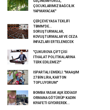
GEÇİNEMİYORUZ,
ÇOCUKLARIMIZ BAĞCILIK
YAPMAYACAK"
ÇERÇEVE YASA TEKLİFİ
TBMM'DE...
SORUŞTURMALAR,
KOVUŞTURMALAR VE CEZA
İNFAZLARI ERTELENECEK
"ÇUKUROVA ÇİFTÇİSİ
İTHALAT POLİTİKALARINA
TERK EDİLEMEZ!"
ISPARTALI EMEKLİ: "MAAŞIM
27 BİN LİRA, KARTON
TOPLUYORUM"
BOMBA YASAK AŞK İDDİASI!
ORMANA GÖTÜRÜP KADIN
KIYAFETİ GİYDİREREK...