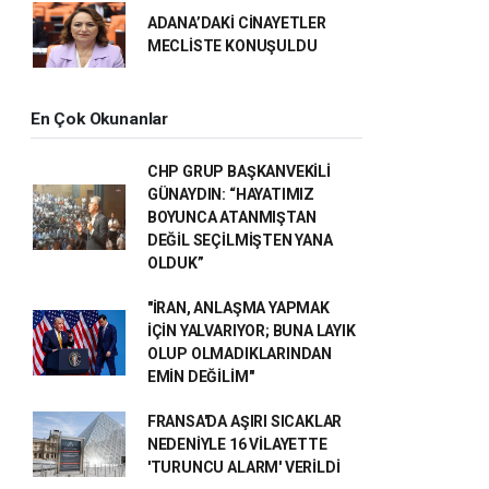
ADANA’DAKİ CİNAYETLER
MECLİSTE KONUŞULDU
En Çok Okunanlar
CHP GRUP BAŞKANVEKİLİ
GÜNAYDIN: “HAYATIMIZ
BOYUNCA ATANMIŞTAN
DEĞİL SEÇİLMİŞTEN YANA
OLDUK”
"İRAN, ANLAŞMA YAPMAK
İÇİN YALVARIYOR; BUNA LAYIK
OLUP OLMADIKLARINDAN
EMİN DEĞİLİM"
FRANSA'DA AŞIRI SICAKLAR
NEDENİYLE 16 VİLAYETTE
'TURUNCU ALARM' VERİLDİ