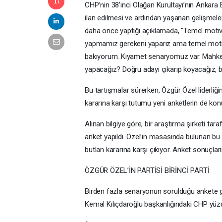
CHP’nin 38’inci Olağan Kurultayı’nın Ankara
ilan edilmesi ve ardından yaşanan gelişmeleri
daha önce yaptığı açıklamada, "Temel motiv
yapmamız gerekeni yaparız ama temel motiva
bakıyorum. Kıyamet senaryomuz var. Mahkem
yapacağız? Doğru adayı çıkarıp koyacağız, b
Bu tartışmalar sürerken, Özgür Özel liderliğ
kararına karşı tutumu yeni anketlerin de kon
Alınan bilgiye göre, bir araştırma şirketi tar
anket yapıldı. Özel’in masasında bulunan bu
butlan kararına karşı çıkıyor. Anket sonuçlar
ÖZGÜR ÖZEL’İN PARTİSİ BİRİNCİ PARTİ
Birden fazla senaryonun sorulduğu ankete gö
Kemal Kılıçdaroğlu başkanlığındaki CHP yüzde 