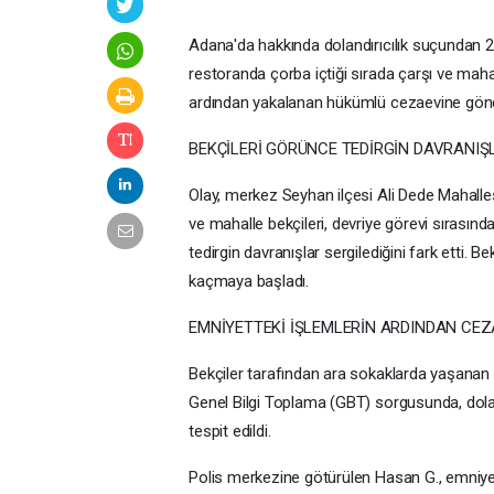
Adana'da hakkında dolandırıcılık suçundan 24
restoranda çorba içtiği sırada çarşı ve mah
ardından yakalanan hükümlü cezaevine gönde
BEKÇİLERİ GÖRÜNCE TEDİRGİN DAVRANIŞ
Olay, merkez Seyhan ilçesi Ali Dede Mahalle
ve mahalle bekçileri, devriye görevi sırasınd
tedirgin davranışlar sergilediğini fark etti.
kaçmaya başladı.
EMNİYETTEKİ İŞLEMLERİN ARDINDAN CEZA
Bekçiler tarafından ara sokaklarda yaşanan 
Genel Bilgi Toplama (GBT) sorgusunda, dolan
tespit edildi.
Polis merkezine götürülen Hasan G., emniye