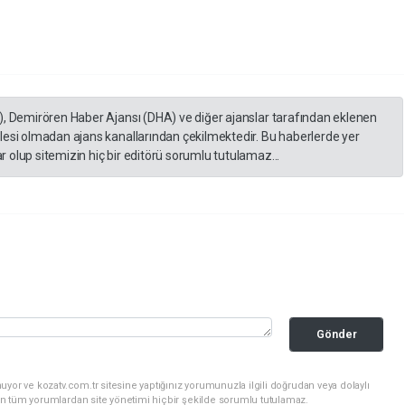
), Demirören Haber Ajansı (DHA) ve diğer ajanslar tarafından eklenen
lesi olmadan ajans kanallarından çekilmektedir. Bu haberlerde yer
 olup sitemizin hiç bir editörü sorumlu tutulamaz...
Gönder
yor ve kozatv.com.tr sitesine yaptığınız yorumunuzla ilgili doğrudan veya dolaylı
n tüm yorumlardan site yönetimi hiçbir şekilde sorumlu tutulamaz.