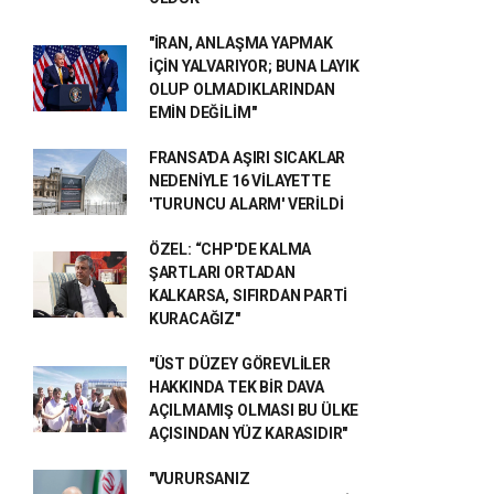
"İRAN, ANLAŞMA YAPMAK
İÇİN YALVARIYOR; BUNA LAYIK
OLUP OLMADIKLARINDAN
EMİN DEĞİLİM"
FRANSA'DA AŞIRI SICAKLAR
NEDENİYLE 16 VİLAYETTE
'TURUNCU ALARM' VERİLDİ
ÖZEL: “CHP'DE KALMA
ŞARTLARI ORTADAN
KALKARSA, SIFIRDAN PARTİ
KURACAĞIZ"
"ÜST DÜZEY GÖREVLİLER
HAKKINDA TEK BİR DAVA
AÇILMAMIŞ OLMASI BU ÜLKE
AÇISINDAN YÜZ KARASIDIR"
"VURURSANIZ