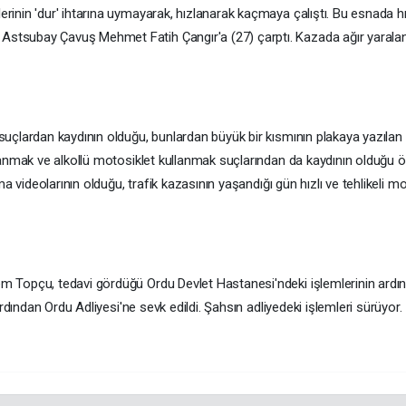
in 'dur' ihtarına uymayarak, hızlanarak kaçmaya çalıştı. Bu esnada hızlı
subay Çavuş Mehmet Fatih Çangır'a (27) çarptı. Kazada ağır yaralanan 
suçlardan kaydının olduğu, bunlardan büyük bir kısmının plakaya yazıl
lanmak ve alkollü motosiklet kullanmak suçlarından da kaydının olduğu
a videolarının olduğu, trafik kazasının yaşandığı gün hızlı ve tehlikeli mo
 Topçu, tedavi gördüğü Ordu Devlet Hastanesi'ndeki işlemlerinin ardı
rdından Ordu Adliyesi'ne sevk edildi. Şahsın adliyedeki işlemleri sürüyor.