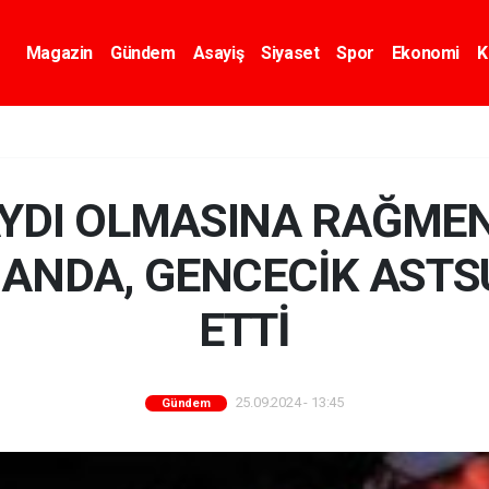
Magazin
Gündem
Asayiş
Siyaset
Spor
Ekonomi
K
AYDI OLMASINA RAĞMEN
ANDA, GENCECİK ASTSU
ETTİ
25.09.2024 - 13:45
Gündem