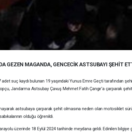
DA GEZEN MAGANDA, GENCECİK ASTSUBAYI ŞEHİT ET
adet suç kaydı bulunan 19 yaşındaki Yunus Emre Geçti tarafından şehit 
Topçu, Jandarma Astsubay Çavuş Mehmet Fatih Çangır'a çarparak şehit 
ymayarak astsubaya çarparak şehit olmasına neden olan motosiklet sürü
bıkalarının olduğu öğrenildi.
arayolu üzerinde 18 Eylül 2024 tarihinde meydana geldi. Edinilen bilgiye