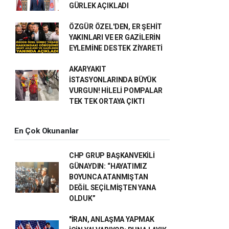
GÜRLEK AÇIKLADI
ÖZGÜR ÖZEL'DEN, ER ŞEHİT
YAKINLARI VE ER GAZİLERİN
EYLEMİNE DESTEK ZİYARETİ
AKARYAKIT
İSTASYONLARINDA BÜYÜK
VURGUN! HİLELİ POMPALAR
TEK TEK ORTAYA ÇIKTI
En Çok Okunanlar
CHP GRUP BAŞKANVEKİLİ
GÜNAYDIN: “HAYATIMIZ
BOYUNCA ATANMIŞTAN
DEĞİL SEÇİLMİŞTEN YANA
OLDUK”
"İRAN, ANLAŞMA YAPMAK