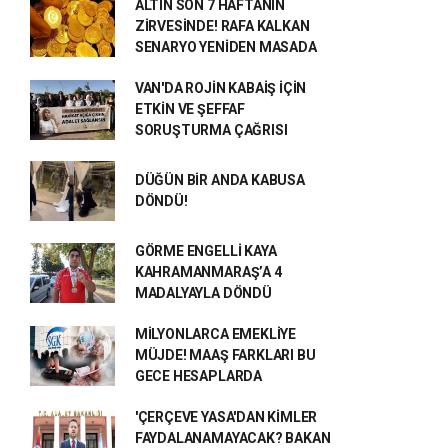
ALTIN SON 7 HAFTANIN
ZİRVESİNDE! RAFA KALKAN
SENARYO YENİDEN MASADA
VAN'DA ROJİN KABAİŞ İÇİN
ETKİN VE ŞEFFAF
SORUŞTURMA ÇAĞRISI
DÜĞÜN BİR ANDA KABUSA
DÖNDÜ!
GÖRME ENGELLİ KAYA
KAHRAMANMARAŞ’A 4
MADALYAYLA DÖNDÜ
MİLYONLARCA EMEKLİYE
MÜJDE! MAAŞ FARKLARI BU
GECE HESAPLARDA
'ÇERÇEVE YASA'DAN KİMLER
FAYDALANAMAYACAK? BAKAN