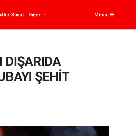
ültür-Sanat
Diğer
Menü
 DIŞARIDA
BAYI ŞEHİT