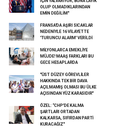
İÇİN YALVARIYOR; BUNA LAYIK
OLUP OLMADIKLARINDAN
EMİN DEĞİLİM"
FRANSA'DA AŞIRI SICAKLAR
NEDENİYLE 16 VİLAYETTE
'TURUNCU ALARM' VERİLDİ
MİLYONLARCA EMEKLİYE
MÜJDE! MAAŞ FARKLARI BU
GECE HESAPLARDA
"ÜST DÜZEY GÖREVLİLER
HAKKINDA TEK BİR DAVA
AÇILMAMIŞ OLMASI BU ÜLKE
AÇISINDAN YÜZ KARASIDIR"
ÖZEL: “CHP'DE KALMA
ŞARTLARI ORTADAN
KALKARSA, SIFIRDAN PARTİ
KURACAĞIZ"