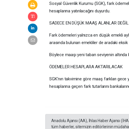
Sosyal Güvenlik Kurumu (SGK), fark ödemele
hesaplarına yatırılacağını duyurdu.
SADECE EN DÜŞÜK MAAŞ ALANLAR DEĞİL
Fark ödemeleri yalnızca en düşük emekli aylığ
arasında bulunan emekliler de aradaki eksik
Böylece maaşı yeni taban seviyenin altında k
ÖDEMELER HESAPLARA AKTARILACAK
SGK'nın takvimine göre maaş farkları gece yar
hesaplarına geçen fark tutarlarını bankalar
Anadolu Ajansı (AA), İhlas Haber Ajansı (İHA
tüm haberler, sitemizin editörlerinin müdaha