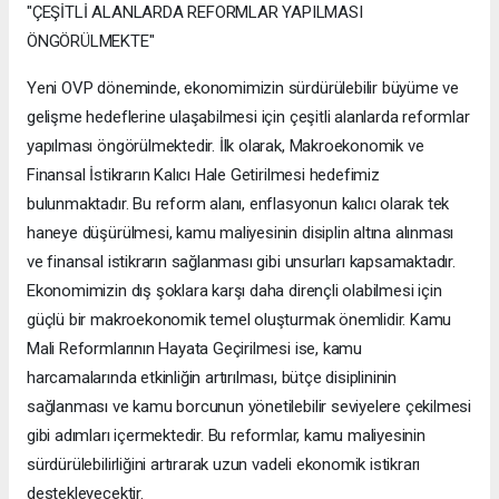
"ÇEŞİTLİ ALANLARDA REFORMLAR YAPILMASI
ÖNGÖRÜLMEKTE"
Yeni OVP döneminde, ekonomimizin sürdürülebilir büyüme ve
gelişme hedeflerine ulaşabilmesi için çeşitli alanlarda reformlar
yapılması öngörülmektedir. İlk olarak, Makroekonomik ve
Finansal İstikrarın Kalıcı Hale Getirilmesi hedefimiz
bulunmaktadır. Bu reform alanı, enflasyonun kalıcı olarak tek
haneye düşürülmesi, kamu maliyesinin disiplin altına alınması
ve finansal istikrarın sağlanması gibi unsurları kapsamaktadır.
Ekonomimizin dış şoklara karşı daha dirençli olabilmesi için
güçlü bir makroekonomik temel oluşturmak önemlidir. Kamu
Mali Reformlarının Hayata Geçirilmesi ise, kamu
harcamalarında etkinliğin artırılması, bütçe disiplininin
sağlanması ve kamu borcunun yönetilebilir seviyelere çekilmesi
gibi adımları içermektedir. Bu reformlar, kamu maliyesinin
sürdürülebilirliğini artırarak uzun vadeli ekonomik istikrarı
destekleyecektir.