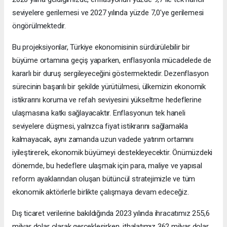
seviyelere gerilemesi ve 2027 yılında yüzde 7,0'ye gerilemesi
öngörülmektedir.
Bu projeksiyonlar, Türkiye ekonomisinin sürdürülebilir bir
büyüme ortamına geçiş yaparken, enflasyonla mücadelede de
kararlı bir duruş sergileyeceğini göstermektedir. Dezenflasyon
sürecinin başarılı bir şekilde yürütülmesi, ülkemizin ekonomik
istikrarını koruma ve refah seviyesini yükseltme hedeflerine
ulaşmasına katkı sağlayacaktır. Enflasyonun tek haneli
seviyelere düşmesi, yalnızca fiyat istikrarını sağlamakla
kalmayacak, aynı zamanda uzun vadede yatırım ortamını
iyileştirerek, ekonomik büyümeyi destekleyecektir. Önümüzdeki
dönemde, bu hedeflere ulaşmak için para, maliye ve yapısal
reform ayaklarından oluşan bütüncül stratejimizle ve tüm
ekonomik aktörlerle birlikte çalışmaya devam edeceğiz.
Dış ticaret verilerine bakıldığında 2023 yılında ihracatımız 255,6
milyar dolar olarak gerçekleşirken, ithalatımız 362 milyar dolar