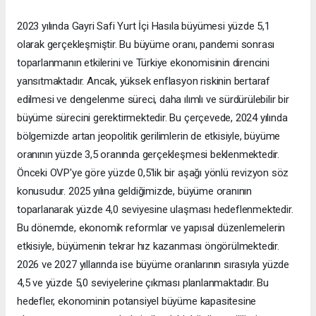
2023 yılında Gayri Safi Yurt İçi Hasıla büyümesi yüzde 5,1
olarak gerçekleşmiştir. Bu büyüme oranı, pandemi sonrası
toparlanmanın etkilerini ve Türkiye ekonomisinin direncini
yansıtmaktadır. Ancak, yüksek enflasyon riskinin bertaraf
edilmesi ve dengelenme süreci, daha ılımlı ve sürdürülebilir bir
büyüme sürecini gerektirmektedir. Bu çerçevede, 2024 yılında
bölgemizde artan jeopolitik gerilimlerin de etkisiyle, büyüme
oranının yüzde 3,5 oranında gerçekleşmesi beklenmektedir.
Önceki OVP'ye göre yüzde 0,5'lik bir aşağı yönlü revizyon söz
konusudur. 2025 yılına geldiğimizde, büyüme oranının
toparlanarak yüzde 4,0 seviyesine ulaşması hedeflenmektedir.
Bu dönemde, ekonomik reformlar ve yapısal düzenlemelerin
etkisiyle, büyümenin tekrar hız kazanması öngörülmektedir.
2026 ve 2027 yıllarında ise büyüme oranlarının sırasıyla yüzde
4,5 ve yüzde 5,0 seviyelerine çıkması planlanmaktadır. Bu
hedefler, ekonominin potansiyel büyüme kapasitesine