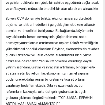
ve gelirler politikalarının güçlü bir şekilde eşgüdümü sağlanacak
ve enflasyonla mücadele öncelikli bir alan olarak ele alınacaktır.
Bu yeni OVP dönemiyle birlikte, ekonomimizin sürdürülebilir
büyüme ve istikrar hedeflerini gerçekleştirmek üzere atılacak
adımları ve öncelikleri belirliyoruz. Bu bağlamda, büyümenin
kaynaklarında, beşeri sermayenin güçlendirilmesi, sabit
sermaye yatırımlarının artırılması ve toplam faktör verimliliğinin
yükseltilmesi öncelikli olacaktır. Böylece, ekonomimizin rekabet
gücünü artıracak ve uzun vadede sürdürülebilir bir büyüme
patikasına oturacaktır. Yapısal reformlarla verimliliğe dayalı
yatırım, istihdam, üretim ve ihracatın artırılması, bir diğer kritik
stratejimizdir. Bu reformlar, ekonomimizin temel yapısını
güçlendirerek daha verimli bir üretim ve ticaret ortamı
yaratmayı hedeflemektedir. Orta ve uzun vadede, bu
reformların katkısıyla, orta-üst gelir grubundan üst gelir
grubuna çıkılması öngörülmektedir. "TOPLUMSAL REFAHIN
ARTIRILMASI AMAÇLANMAKTADIR"