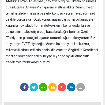
Atatürk, Lozan Anlaşması, devletin birliği ve ülkenin bölünmez
bütünlüğüyle Anayasa'nın güvence altına aldığı Cumhuriyetin
temel niteliklerinin asla pazarlık konusu yapılamayacağını net
bir dille vurgulayan Özel, konuşmasını partisinin oylamadaki
kararıyla noktaladı. Tüm milletvekillerini kendi vicdanları ve
bölgelerinin talepleriyle baş başa bıraktığını belirten Özel,
"Türkiye’nin geleceğini açacak sorumluluğu üstleniyorum. Biz
bu yasaya EVET diyeceğiz. Ancak bu partiyi millet kurmuştur.
Milletvekillerimiz milletin sesini dinlemekte özgürdür. Kendilerini
meclise sokanların talebi neyse o yönde oy kullanacaktır"
ifadeleriyle tarihi kararı duyurdu.