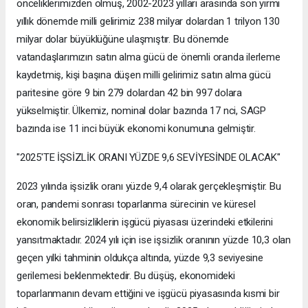
önceliklerimizden olmuş, 2002-2023 yılları arasında son yirmi
yıllık dönemde milli gelirimiz 238 milyar dolardan 1 trilyon 130
milyar dolar büyüklüğüne ulaşmıştır. Bu dönemde
vatandaşlarımızın satın alma gücü de önemli oranda ilerleme
kaydetmiş, kişi başına düşen milli gelirimiz satın alma gücü
paritesine göre 9 bin 279 dolardan 42 bin 997 dolara
yükselmiştir. Ülkemiz, nominal dolar bazında 17 nci, SAGP
bazında ise 11 inci büyük ekonomi konumuna gelmiştir.
"2025'TE İŞSİZLİK ORANI YÜZDE 9,6 SEVİYESİNDE OLACAK"
2023 yılında işsizlik oranı yüzde 9,4 olarak gerçekleşmiştir. Bu
oran, pandemi sonrası toparlanma sürecinin ve küresel
ekonomik belirsizliklerin işgücü piyasası üzerindeki etkilerini
yansıtmaktadır. 2024 yılı için ise işsizlik oranının yüzde 10,3 olan
geçen yılki tahminin oldukça altında, yüzde 9,3 seviyesine
gerilemesi beklenmektedir. Bu düşüş, ekonomideki
toparlanmanın devam ettiğini ve işgücü piyasasında kısmi bir