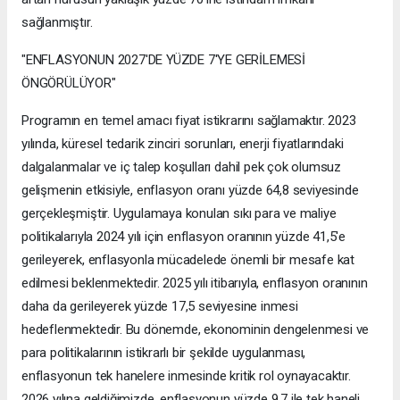
sağlanmıştır.
"ENFLASYONUN 2027'DE YÜZDE 7'YE GERİLEMESİ
ÖNGÖRÜLÜYOR"
Programın en temel amacı fiyat istikrarını sağlamaktır. 2023
yılında, küresel tedarik zinciri sorunları, enerji fiyatlarındaki
dalgalanmalar ve iç talep koşulları dahil pek çok olumsuz
gelişmenin etkisiyle, enflasyon oranı yüzde 64,8 seviyesinde
gerçekleşmiştir. Uygulamaya konulan sıkı para ve maliye
politikalarıyla 2024 yılı için enflasyon oranının yüzde 41,5'e
gerileyerek, enflasyonla mücadelede önemli bir mesafe kat
edilmesi beklenmektedir. 2025 yılı itibarıyla, enflasyon oranının
daha da gerileyerek yüzde 17,5 seviyesine inmesi
hedeflenmektedir. Bu dönemde, ekonominin dengelenmesi ve
para politikalarının istikrarlı bir şekilde uygulanması,
enflasyonun tek hanelere inmesinde kritik rol oynayacaktır.
2026 yılına geldiğimizde, enflasyonun yüzde 9,7 ile tek haneli