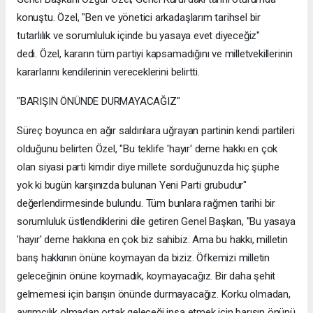
konuştu. Özel, "Ben ve yönetici arkadaşlarım tarihsel bir
tutarlılık ve sorumluluk içinde bu yasaya evet diyeceğiz"
dedi. Özel, kararın tüm partiyi kapsamadığını ve milletvekillerinin
kararlarını kendilerinin vereceklerini belirtti.
"BARIŞIN ÖNÜNDE DURMAYACAĞIZ"
Süreç boyunca en ağır saldırılara uğrayan partinin kendi partileri
olduğunu belirten Özel, "Bu teklife 'hayır' deme hakkı en çok
olan siyasi parti kimdir diye millete sorduğunuzda hiç şüphe
yok ki bugün karşınızda bulunan Yeni Parti grubudur"
değerlendirmesinde bulundu. Tüm bunlara rağmen tarihi bir
sorumluluk üstlendiklerini dile getiren Genel Başkan, "Bu yasaya
'hayır' deme hakkına en çok biz sahibiz. Ama bu hakkı, milletin
barış hakkının önüne koymayan da biziz. Öfkemizi milletin
geleceğinin önüne koymadık, koymayacağız. Bir daha şehit
gelmemesi için barışın önünde durmayacağız. Korku olmadan,
ayrımcılık olmadan ortak geleceği inşa etmek için barışın önünü