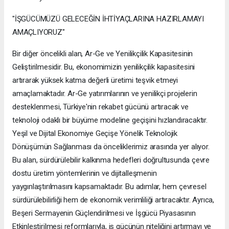
"İŞGÜCÜMÜZÜ GELECEĞİN İHTİYAÇLARINA HAZIRLAMAYI
AMAÇLIYORUZ"
Bir diğer öncelikli alan, Ar-Ge ve Yenilikçilik Kapasitesinin
Geliştirilmesidir. Bu, ekonomimizin yenilikçilik kapasitesini
artırarak yüksek katma değerli üretimi teşvik etmeyi
amaçlamaktadır. Ar-Ge yatırımlarının ve yenilikçi projelerin
desteklenmesi, Türkiye'nin rekabet gücünü artıracak ve
teknoloji odaklı bir büyüme modeline geçişini hızlandıracaktır.
Yeşil ve Dijital Ekonomiye Geçişe Yönelik Teknolojik
Dönüşümün Sağlanması da önceliklerimiz arasında yer alıyor.
Bu alan, sürdürülebilir kalkınma hedefleri doğrultusunda çevre
dostu üretim yöntemlerinin ve dijitalleşmenin
yaygınlaştırılmasını kapsamaktadır. Bu adımlar, hem çevresel
sürdürülebilirliği hem de ekonomik verimliliği artıracaktır. Ayrıca,
Beşeri Sermayenin Güçlendirilmesi ve İşgücü Piyasasının
Etkinleştirilmesi reformlarıyla, iş gücünün niteliğini artırmayı ve