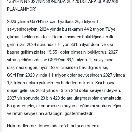
"GSYH'NIN 2027'NİN SONUNDA 20.420 DOLARA ULAŞMASI
PLANLANIYOR"
2023 yılında GSYH'miz cari fiyatlarla 26,5 trilyon TL
seviyesindeyken, 2024 yılında bu rakamın 44,2 trilyon TL'ye
çıkması beklenmektedir. Dolar cinsinden bakıldığında, milli
gelirimizin 2024 sonunda 1 trilyon 331 milyar dolar ve kişi
başına gelirimizin ise 15.551 dolar olmasını bekliyoruz. 2027
yılına geldiğimizde ise GSYH'nın 83,1 trilyon TL seviyesine
ulaşması öngörülüyor. Dolar cinsinden bakıldığında ise,
GSYH'nın 2023 yılında 1,1 trilyon dolar seviyesinden 2027 yılında
1,8 trilyon dolara yükselmesi hedeflenmektedir. Kişi başına
düşen gelir ise, 2023 yılında 13 bin 243 dolar seviyesindeyken,
2027 yılı sonunda 20 bin 420 dolara ulaşması planlanmaktadır.
Bu göstergeler, ekonomimizin büyüme eğilimini sürdüreceğini
ve refah seviyesinin artacağını göstermektedir.
Hükümetlerimiz döneminde refah artışı en önemli