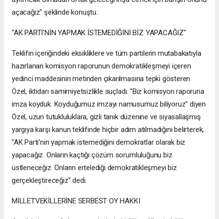
açacağız" şeklinde konuştu.
"AK PARTİ'NİN YAPMAK İSTEMEDİĞİNİ BİZ YAPACAĞIZ"
Teklifin içeriğindeki eksikliklere ve tüm partilerin mutabakatıyla
hazırlanan komisyon raporunun demokratikleşmeyi içeren
yedinci maddesinin metinden çıkarılmasına tepki gösteren
Özel, iktidarı samimiyetsizlikle suçladı. "Biz komisyon raporuna
imza koyduk. Koyduğumuz imzayı namusumuz biliyoruz" diyen
Özel, uzun tutukluluklara, gizli tanık düzenine ve siyasallaşmış
yargıya karşı kanun teklifinde hiçbir adım atılmadığını belirterek,
"AK Parti'nin yapmak istemediğini demokratlar olarak biz
yapacağız. Onların kaçtığı çözüm sorumluluğunu biz
üstleneceğiz. Onların ertelediği demokratikleşmeyi biz
gerçekleştireceğiz" dedi.
MİLLETVEKİLLERİNE SERBEST OY HAKKI