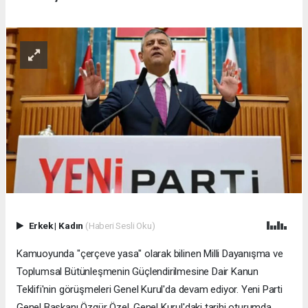
Erkek
|
Kadın
(Haberi Sesli Oku)
Kamuoyunda "çerçeve yasa" olarak bilinen Milli Dayanışma ve
Toplumsal Bütünleşmenin Güçlendirilmesine Dair Kanun
Teklifi'nin görüşmeleri Genel Kurul'da devam ediyor. Yeni Parti
Genel Başkanı Özgür Özel, Genel Kurul'daki tarihi oturumda