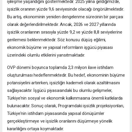
iyileşme yaşandığını göstermektedir. 2025 yılına geldiğimizde,
işsizlik oranının yüzde 9,6 seviyesinde olacağı öngörülmektedir.
Bu artış, ekonominin yeniden dengelenme sürecinin bir parçası
olarak değerlendirilmektedir. Ancak, 2026 ve 2027 yıllarında
işsizlik oranlarının sırasıyla yüzde 9,2 ve yüzde 8,8 seviyelerine
gerilemesi beklenmektedir. Söz konusu düşüş eğilimi,
ekonomik büyüme ve yapısal reformların işgücü piyasası
üzerindeki olumlu etkilerini yansıtmaktadır.
OVP dönemi boyunca toplamda 2,3 milyon ilave istihdam
oluşturulması hedeflenmektedir. Bu hedef, ekonominin büyüme
potansiyelini artırırken, işsizliğin kademeli olarak azaltılmasını
sağlayacaktır. İşgücü piyasasındaki bu olumlu gelişmeler,
Türkiye'nin sosyal ve ekonomik kalkınmasına önemli katkılarda
bulunacaktır. Sonuç olarak, Programdaki işsizlik projeksiyonları,
Türkiye'nin istihdam piyasasında yapısal dönüşümler
gerçekleştirmeye ve işsizlik oranlarını düşürmeye yönelik
kararlılığını ortaya koymaktadır.