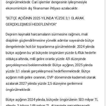
öngörülmektedir. Cari işlemler dengesinin iyileşmesiyle
ekonomimizin dış finansman ihtiyacı azalacaktır.
"BÜTÇE AÇIĞININ 2025 YILINDA YÜZDE 3,1 OLARAK
GERÇEKLEŞMESİ HEDEFLENİYOR"
Deprem kaynaklı harcamaların sürmesine rağmen, mali
disiplinin güçlendirilmesine yönelik adımlar sayesinde bütçe
dengelerinde hızlı bir toparlanma görülmektedir. 2024 yılında
bütçe açığının bu yıl bütçede öngörülen yüzde 6,4'lük hedefin
oldukça altında, milli gelire oranla yüzde 4,9 düzeyinde
gerçekleşmesi beklenmektedir. Bütçe açığının, 2025 yılında
yüzde 3,1 olarak gerçekleşmesi hedeflenmektedir. Bütçe
açığının milli gelire oranının, OVP döneminde kademeli olarak
azalarak 2027 yılında yüzde 2,5 düzeyine gerilemesi
öngörülmektedir.
Bütçe açığının 2024 yılında, bütçede öngörülenin 503 milyar TL
altında, 2 trilyon 149 milyar TL düzeyinde gerçekleşeceği