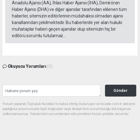
Anadolu Ajansı (AA), İhlas Haber Ajansı (İHA), Demirören
Haber Ajansı (DHA) ve diğer ajanslar tarafından eklenen tüm
haberler, sitemizin editörlerinin müdahalesi olmadan ajans
kanallarından çekilmektedir. Bu haberlerde yer alan hukuki
muhataplar haberi geçen ajanslar olup sitemizin hiç bir
editörü sorumlu tutulamaz...
Okuyucu Yorumları
(0)
Gönder
Yorum yazarak Topluluk Kuralları’nı kabul etmiş bulunuyor ve kozatv.com.tr sitesine
yaptığınız yorumunuzla ilgili doğrudan veya dolaylı tüm sorumluluğu tek başınıza
üstleniyorsunuz. Yazılan tüm yorumlardan site yönetimi hiçbir şekilde sorumlu
tutulamaz.