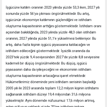
İşgücüne katılım oranının 2023 yılında yüzde 53,3 iken, 2027 yılı
sonunda yüzde 56'ya çıkması öngörülmektedir. Bu artış,
işgücünün ekonomiye katılımının güçlendiğini ve istihdam
oluşturma kapasitesinin arttığını göstermektedir. İstihdam oranı
açısından bakıldığında, 2023 yılında yüzde 48,3 olan istihdam
oranının, 2027 yılında yüzde 51,1'e yükselmesi bekleniyor. Bu
artış, daha fazla kişinin işgücü piyasasına katılacağını ve
istihdam edileceğini göstermektedir. İşsizlik oranında da
2023'teki yüzde 9,4 seviyesinden 2027'de yüzde 8,8 seviyesine
kademeli bir düşüş öngörülmektedir. Bu düşüş, işgücü
piyasasının daha da iyileşeceğini ve ekonominin istihdam
oluşturma kapasitesinin artacağına işaret etmektedir.
Hükümetlerimiz döneminde yeni istihdam serisinin başladığı
2005 yılı ile 2023 arasında toplam 12,2 milyon kişinin istihdamı
sağlanarak istihdam düzeyi 19,4 milyondan 31,6 milyona
yükselmiştir. Aynı dönemde nüfusumuz 17,6 milyon artmış,
artan nüfusun yaklaşık yüzde 70'ine istihdam imkanı