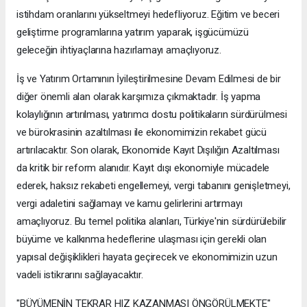
istihdam oranlarını yükseltmeyi hedefliyoruz. Eğitim ve beceri
geliştirme programlarına yatırım yaparak, işgücümüzü
geleceğin ihtiyaçlarına hazırlamayı amaçlıyoruz.
İş ve Yatırım Ortamının İyileştirilmesine Devam Edilmesi de bir
diğer önemli alan olarak karşımıza çıkmaktadır. İş yapma
kolaylığının artırılması, yatırımcı dostu politikaların sürdürülmesi
ve bürokrasinin azaltılması ile ekonomimizin rekabet gücü
artırılacaktır. Son olarak, Ekonomide Kayıt Dışılığın Azaltılması
da kritik bir reform alanıdır. Kayıt dışı ekonomiyle mücadele
ederek, haksız rekabeti engellemeyi, vergi tabanını genişletmeyi,
vergi adaletini sağlamayı ve kamu gelirlerini artırmayı
amaçlıyoruz. Bu temel politika alanları, Türkiye'nin sürdürülebilir
büyüme ve kalkınma hedeflerine ulaşması için gerekli olan
yapısal değişiklikleri hayata geçirecek ve ekonomimizin uzun
vadeli istikrarını sağlayacaktır.
"BÜYÜMENİN TEKRAR HIZ KAZANMASI ÖNGÖRÜLMEKTE"