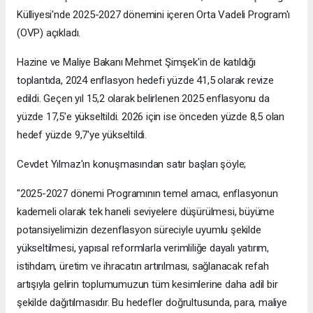
Külliyesi'nde 2025-2027 dönemini içeren Orta Vadeli Program'ı
(OVP) açıkladı.
Hazine ve Maliye Bakanı Mehmet Şimşek'in de katıldığı
toplantıda, 2024 enflasyon hedefi yüzde 41,5 olarak revize
edildi. Geçen yıl 15,2 olarak belirlenen 2025 enflasyonu da
yüzde 17,5'e yükseltildi. 2026 için ise önceden yüzde 8,5 olan
hedef yüzde 9,7'ye yükseltildi.
Cevdet Yılmaz'ın konuşmasından satır başları şöyle;
"2025-2027 dönemi Programının temel amacı, enflasyonun
kademeli olarak tek haneli seviyelere düşürülmesi, büyüme
potansiyelimizin dezenflasyon süreciyle uyumlu şekilde
yükseltilmesi, yapısal reformlarla verimliliğe dayalı yatırım,
istihdam, üretim ve ihracatın artırılması, sağlanacak refah
artışıyla gelirin toplumumuzun tüm kesimlerine daha adil bir
şekilde dağıtılmasıdır. Bu hedefler doğrultusunda, para, maliye